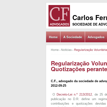
Carlos Fer
SOCIEDADE DE AD
Home
A Sociedade
Advogados
Home
›
Notícias
›
Regularização Voluntária
Regularização Volun
Quotizações perante
C.F., advogado da sociedade de adv
2012-09-25
O
Decreto-Lei n.º 213/2012
, de 25 d
publicação no D.R. define um regime
contribuições e quotizações devida