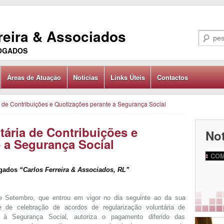
reira & Associados
VOGADOS
Áreas de Atuação
Notícias
Links Úteis
Contactos
 de Contribuições e Quotizações perante a Segurança Social
tária de Contribuições e
Not
 a Segurança Social
COM
ogados
“Carlos Ferreira & Associados, RL”
e Setembro, que entrou em vigor no dia seguinte ao da sua
 de celebração de acordos de regularização voluntária de
s à Segurança Social, autoriza o pagamento diferido das