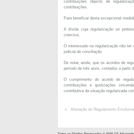
contribuições objecto de regulari
contribuições.
Para beneficar desta excepcional medid
A dívida cuja regularização se preten
coerciva;
O interessado na regularização não ter 
judicial de conciliação.
De notar, ainda, que os acordos de reg
período de três anos, contados a partir 
O cumprimento do acordo de regula
contribuições e quotizações vincend
contributiva da situação regularizada co
‹
Alteração do Regulamento Emolumen
Todos os Direitos Reservados © 2026
CF Advogados