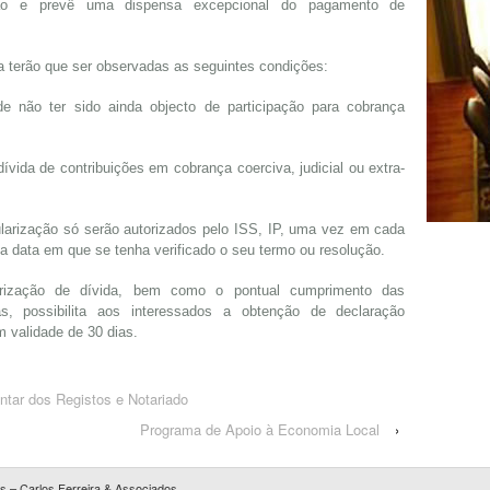
zação e prevê uma dispensa excepcional do pagamento de
a terão que ser observadas as seguintes condições:
de não ter sido ainda objecto de participação para cobrança
dívida de contribuições em cobrança coerciva, judicial ou extra-
ularização só serão autorizados pelo ISS, IP, uma vez em cada
da data em que se tenha verificado o seu termo ou resolução.
rização de dívida, bem como o pontual cumprimento das
as, possibilita aos interessados a obtenção de declaração
m validade de 30 dias.
tar dos Registos e Notariado
Programa de Apoio à Economia Local
›
 – Carlos Ferreira & Associados